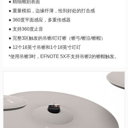
● 精细雕刻表面
● 重量模拟，边缘纤薄，恰到好处的打击感
● 360度平面感应，多重传感器
● 支持360度止音
● 完整3区触发的吊镲/叮叮镲（镲弓/镲沿/镲帽）
● 12个16英寸吊镲和1个18英寸叮叮
*使用吊镲3时，EFNOTE 5X不支持吊镲2的镲帽触发。