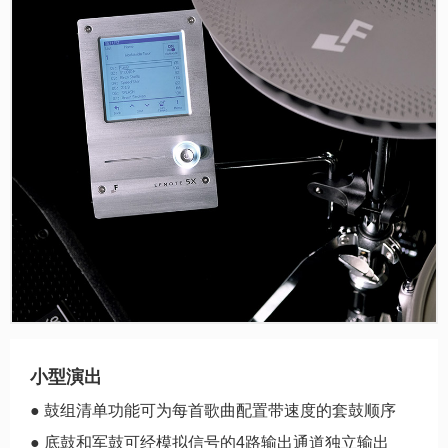
小型演出
● 鼓组清单功能可为每首歌曲配置带速度的套鼓顺序
● 底鼓和军鼓可经模拟信号的4路输出通道独立输出