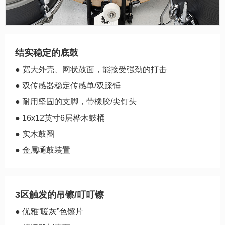
结实稳定的底鼓
● 宽大外壳、网状鼓面，能接受强劲的打击
● 双传感器稳定传感单/双踩锤
● 耐用坚固的支脚，带橡胶/尖钉头
● 16x12英寸6层桦木鼓桶
● 实木鼓圈
● 金属嗵鼓装置
3区触发的吊镲/叮叮镲
● 优雅“暖灰”色镲片