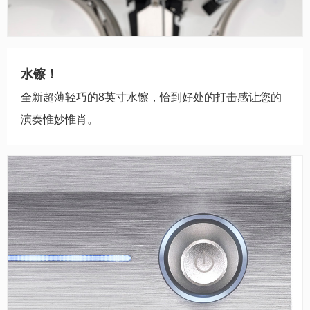
水镲！
全新超薄轻巧的8英寸水镲，恰到好处的打击感让您的
演奏惟妙惟肖。