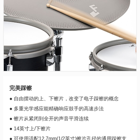
完美踩镲
● 自由摆动的上、下镲片，改变了电子踩镲的概念
● 多重光学感应能精确响应鼓手的高速步法
● 镲片从紧闭到全开的声音平滑连续
● 14英寸上/下镲片
● 可使用适配12.7mm(1/2英寸)镲片孔径的通用踩镲支