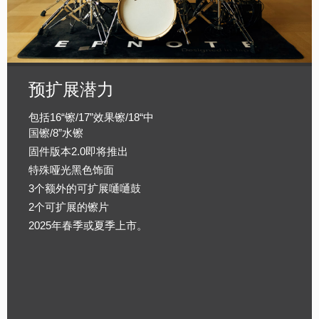
预扩展潜力
包括16“镲/17”效果镲/18“中
国镲/8”水镲
固件版本2.0即将推出
特殊哑光黑色饰面
3个额外的可扩展嗵嗵鼓
2个可扩展的镲片
2025年春季或夏季上市。