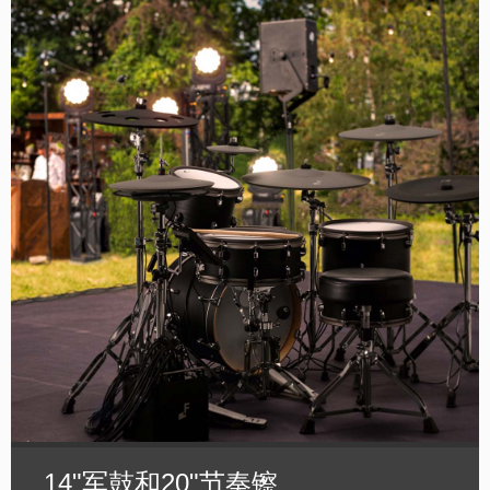
14"军鼓和20"节奏镲