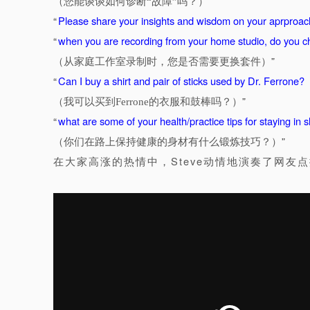
”
（您能谈谈如何诊断“故障”吗？）
“
Please share your insights and wisdom on your aprproach
“
when you are recording from your home studio, do you ch
”
（从家庭工作室录制时，您是否需要更换套件）
“
Can I buy a shirt and pair of sticks used by Dr. Ferrone?
”
（我可以买到Ferrone的衣服和鼓棒吗？）
“
what are some of your health/practice tips for staying in
”
（你们在路上保持健康的身材有什么锻炼技巧？）
在大家高涨的热情中，Steve动情地演奏了网