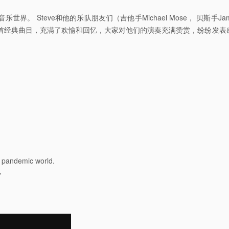
eve和他的乐队朋友们（吉他手Michael Mose， 贝斯手James Eas
sh 等多首经典曲目，充满了欢愉和回忆，大家对他们的演奏充满赞赏，纷纷发表感慨。 “ The ba
！
s pandemic world.
”