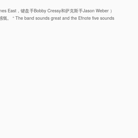
t，键盘手Bobby Cressy和萨克斯手Jason Weber ）
nd sounds great and the Efnote five sounds